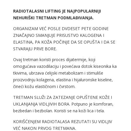
RADIOTALASNI LIFTING JE NAJPOPULARNIJI
NEHURIŠKI TRETMAN PODMLAĐIVANJA.
ORGANIZAM VEĆ POSLE DVDESET PETE GODINE
ZNAČAJNO SMANJUJE PRISUSTVO KALOGENA I
ELASTINA, PA KOŽA POČINJE DA SE OPUŠTA I DA SE
STVARAJU PRVE BORE.
Ovaj tretman koristi proces dijatermije, koji
omogućava vazodilaciju i povećava dotok kiseonika ka
tkivima, ubrzava ćelijski metabolizam i stimuliše
proizvodnju kolagena, elastina i hijaluronske kiseline,
čineći kožu elastičnom i čvrstom.
TRETMAN SLUŽI ZA ZATEZANJE OPUŠTENE KOŽE I
UKLANJANJA VIDLJIVIH BORA. Potpuno je komforan,
bezbedan i bezbolan. Koristi se na koži lica i tela.
KORIŠĆENJEM RADIOTALASA REZUTATI SU VIDLJIV
VEĆ NAKON PRVOG TRETMANA.