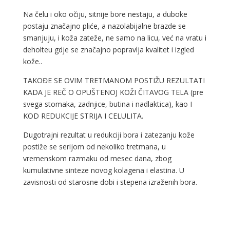
Na čelu i oko očiju, sitnije bore nestaju, a duboke
postaju značajno pliće, a nazolabijalne brazde se
smanjuju, i koža zateže, ne samo na licu, već na vratu i
deholteu gdje se značajno popravlja kvalitet i izgled
kože..
TAKOĐE SE OVIM TRETMANOM POSTIŽU REZULTATI
KADA JE REČ O OPUŠTENOJ KOŽI ČITAVOG TELA (pre
svega stomaka, zadnjice, butina i nadlaktica), kao I
KOD REDUKCIJE STRIJA I CELULITA.
Dugotrajni rezultat u redukciji bora i zatezanju kože
postiže se serijom od nekoliko tretmana, u
vremenskom razmaku od mesec dana, zbog
kumulativne sinteze novog kolagena i elastina. U
zavisnosti od starosne dobi i stepena izraženih bora.