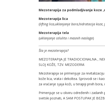
Mezoterapija za podmladjivanje koze ,ob
Mezoterapija lica
(
lifting lica,uklanjanje bora,hidratacija koze,
Mezoterapija tela
(
uklanjanje celulita i masnih naslaga
)
Šta je mezoterapija?
MEZOTERAPIJA JE TRADIOCIONALNA , NE
SLOJ KOŽE, TZV. MEZODERM.
Mezoterapija se primenjuje za revitalizaciju
kože lica, vrata i dekoltea. Sprovodi se i ka
za vraćanje sjaja koži, u terapiji prvih bora, 
Primenjuje se u okviru određenih i zadanih
svetski poznati, A SAM POSTUPAK JE BEZ