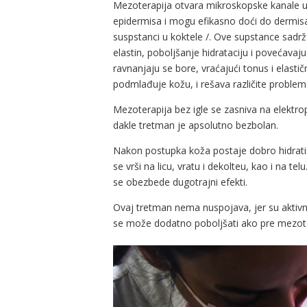
Mezoterapija otvara mikroskopske kanale u k
epidermisa i mogu efikasno doći do dermisa. 
suspstanci u koktele /. Ove supstance sadrže
elastin, poboljšanje hidrataciju i povećava
ravnanjaju se bore, vraćajući tonus i elasti
podmlađuje kožu, i rešava različite probleme 
Mezoterapija bez igle se zasniva na elektrop
dakle tretman je apsolutno bezbolan.
Nakon postupka koža postaje dobro hidrati
se vrši na licu, vratu i dekolteu, kao i na
se obezbede dugotrajni efekti.
Ovaj tretman nema nuspojava, jer su aktivne s
se može dodatno poboljšati ako pre mezot