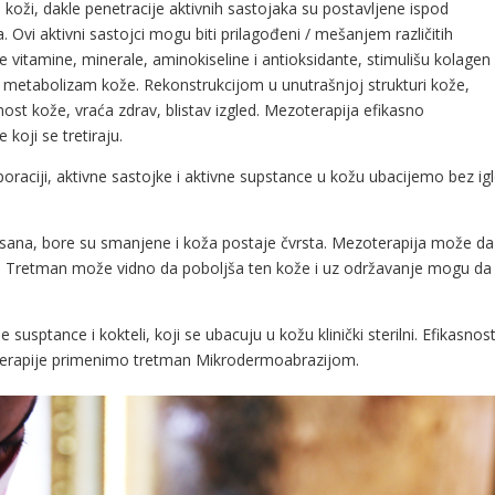
oži, dakle penetracije aktivnih sastojaka su postavljene ispod
Ovi aktivni sastojci mogu biti prilagođeni / mešanjem različitih
 vitamine, minerale, aminokiseline i antioksidante, stimulišu kolagen 
ju metabolizam kože. Rekonstrukcijom u unutrašnjoj strukturi kože,
čnost kože, vraća zdrav, blistav izgled. Mezoterapija efikasno
koji se tretiraju.
oraciji, aktivne sastojke i aktivne supstance u kožu ubacijemo bez igl
sana, bore su smanjene i koža postaje čvrsta. Mezoterapija može da
 telu. Tretman može vidno da poboljša ten kože i uz održavanje mogu da
usptance i kokteli, koji se ubacuju u kožu klinički sterilni. Efikasnos
erapije primenimo tretman Mikrodermoabrazijom.