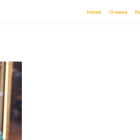
Home
O nama
Na