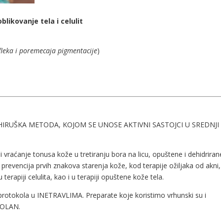
likovanje tela i celulit
fleka i poremecaja pigmentacije
)
HIRUŠKA METODA, KOJOM SE UNOSE AKTIVNI SASTOJCI U SREDNJI
 i vraćanje tonusa kože u tretiranju bora na licu, opuštene i dehidriran
o prevencija prvih znakova starenja kože, kod terapije ožiljaka od akni,
u terapiji celulita, kao i u terapiji opuštene kože tela.
 protokola u INETRAVLIMA. Preparate koje koristimo vrhunski su i
BOLAN.