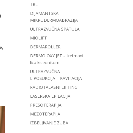
TRL
DIJAMANTSKA
i
MIKRODERMOABRAZIJA
ULTRAZVUČNA ŠPATULA
MIOLIFT
DERMAROLLER
e,
DERMO OXY JET – tretmani
lica kiseonikom
ULTRAZVUČNA
LIPOSUKCIJA – KAVITACIJA
RADIOTALASNI LIFTING
t
LASERSKA EPILACIJA
PRESOTERAPIJA
MEZOTERAPIJA
IZBELJIVANJE ZUBA